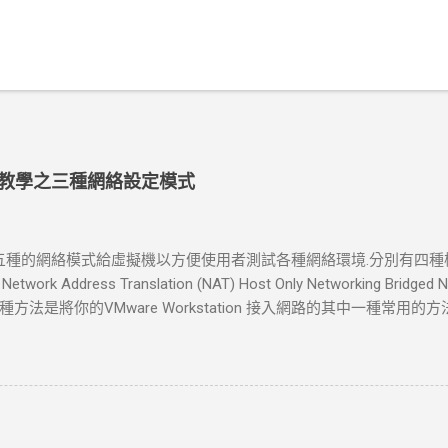
tion 教學之三種網絡設定模式
tion 提了五種的網絡模式給虛擬機以方便使用者測試各種網絡環境.分別有
 Network Address Translation (NAT) Host Only Networking Bri
法是將你的VMware Workstation 接入網路的其中一種常用
一台電腦 ，橋接模式可以享受所有可用的服務；包括檔案服務、列印
此電腦,并和虛擬機互聯. 如果你在新增虛擬機的時候選擇了bridged ne
的橋接模式網路會自動設定好。如果你的主機在一個以設定好的局
絡一種簡單的方式。如果你選擇了橋接模式的網路連接的話，VMware W
TCP/IP架構的網路底下，虛擬機需要一個單獨的IP連線。 Network Ad