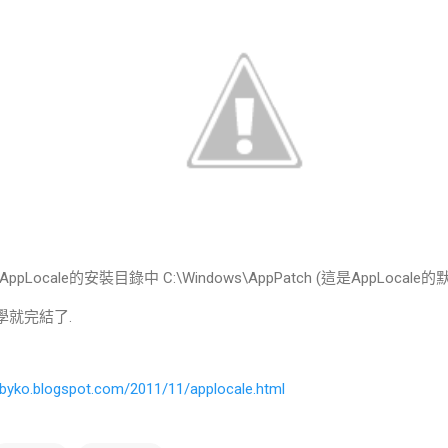
AppLocale的安裝目錄中 C:\Windows\AppPatch (這是AppLocal
教學就完結了.
hkbyko.blogspot.com/2011/11/applocale.html