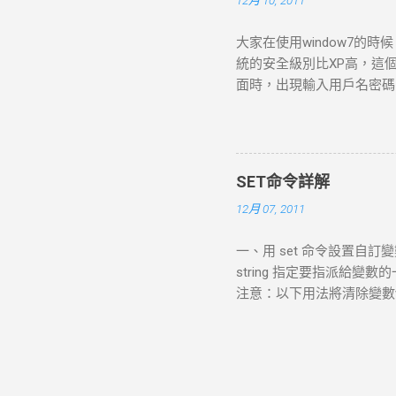
12月 10, 2011
(NAT) 網路地址轉換(Network
裡面選擇了“Use network a
大家在使用window7的
者其他TCP/IP網路，但是 卻無
統的安全級別比XP高，這
簡單的方法。也是 VMware W
面時，出現輸入用戶名密碼的提示
TCP/IP協定來連到外部網
個administrator帳號也
來登入其他電腦。 當使用預設
“Command Prompt”窗口 增加
控制面板----用戶帳號--
一、忘記密碼，但是已經登錄
SET命令詳解
Win R，打開運行窗口輸入
12月 07, 2011
中找到”本地用戶和組”，依
用戶名上單擊右鍵，”設置密
一、用 set 命令設置自訂變數 顯
到c:\windows\system32下
string 指定要指派給變
cmd.EⅩE 的權限administr
注意：以下用法將清除變數var
(1)重啟到windows 7 (
variable=""，此時變數值並不為
名新密碼”即可。 （激活管理員帳
複製代碼 請看 set var
入剛剛...
變數的值 在批次處理中我們要
使用者自己輸入變數的值,然