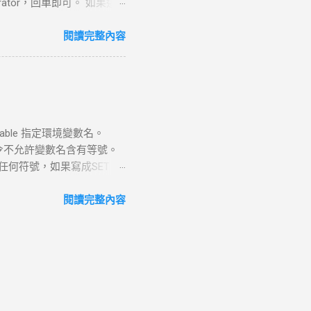
rator，回車即可。 如果這
送檔案，以及使用Telnet
dministrator”跳出
rs asd /add 重啟，選asd進入
閱讀完整內容
忘記win7系統密碼的情況：
”mmc.EⅩE”，或按住
管理單元”，在左側可用管理單元
戶和組，選中”用戶”，在右側
E盤啟動電腦 2 進入PE後
ariable 指定環境變數名。
更改Magnify.EⅩE 和
 命令不允許變數名含有等號。
E為Magnify.EⅩE 3 更改密碼
面無任何符號，如果寫成SET
再輸入命令”net user 用戶
echo %var% 4. pause
掉命令提示符窗口，在登錄密碼框中輸
是變數名 =號右邊的"我是值"是
閱讀完整內容
T還可以提供一個交互介面,讓
只需要加一個"/P"參數就可
o 您輸入了 %var% ~_~ 4.
不是變數的值了! 運行後,我們在
t /?查看SET的幫助我們發
,還有如下幾種語法: SET /A