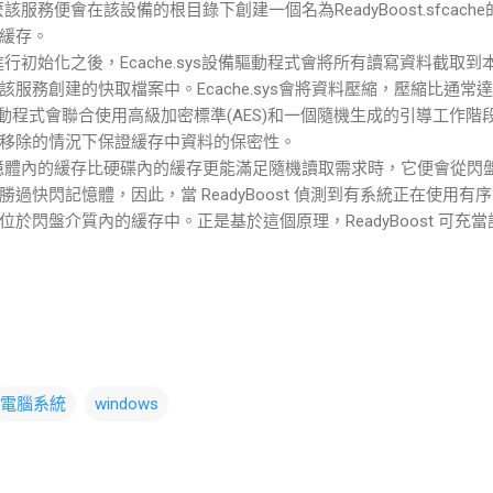
那麼該服務便會在該設備的根目錄下創建一個名為ReadyBoost.sfcac
充緩存。
緩存進行初始化之後，Ecache.sys設備驅動程式會將所有讀寫資料截取到
服務創建的快取檔案中。Ecache.sys會將資料壓縮，壓縮比通常達到
驅動程式會聯合使用高級加密標準(AES)和一個隨機生成的引導工作
移除的情況下保證緩存中資料的保密性。
快閃記憶體內的緩存比硬碟內的緩存更能滿足隨機讀取需求時，它便會從
過快閃記憶體，因此，當 ReadyBoost 偵測到有系統正在使用
於閃盤介質內的緩存中。正是基於這個原理，ReadyBoost 可充
電腦系統
windows