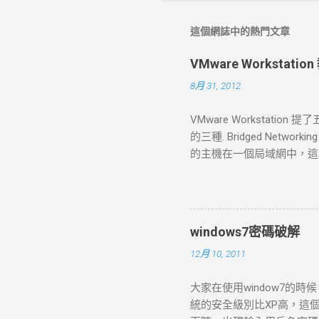
這個網誌中的熱門文章
VMware Worksta
8月 31, 2012
VMware Worksta
的三種. Bridged Networking
的主機在一個局域網中，這種方
的、與主機有著同等地位的
式下,局域網中的電腦也能發現
標準的設定流程，那麼預設
的網路會是讓你的虛擬機連上網
windows7密碼破解
自己一個獨立的網路連線；比如說在
12月 10, 2011
(NAT) 網路地址轉換(Network
裡面選擇了“Use network a
大家在使用window7的
者其他TCP/IP網路，但是 卻無
統的安全級別比XP高，這
簡單的方法。也是 VMware W