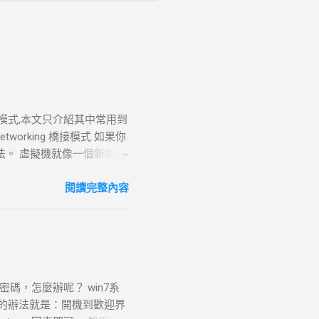
四種模式,本文只介紹其中常用到
dged Networking 橋接模式 如果你
的方法。 虛擬機就像一個新增加
服務等等.也就是說在此模
tworking或者是選擇了
閱讀完整內容
域網中，那麼選擇用橋接模式
orkstation 需要它
dress Translation
tual Machine Wizard”
或寬頻連線，來連上Internet或
碼，怎麼辦呢？ win7系
rtual Machine連上網路最
單的辦法就是：開機到歡迎界
tion 可以使用許多標準的