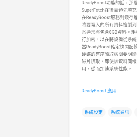
ReadyBoost功能的話，
SuperFetch在後臺預先填
在ReadyBoost服務對
將要寫入的所有資料複製到該
案通常將包含8GB資料。
行加密，以在將設備從系統
當ReadyBoost確定
硬碟的有序讀取訪問要明顯勝
磁片讀取，即使該資料同樣位
用，從而加速系統性能。
ReadyBoost 應用
系統設定
系統資訊
留
言