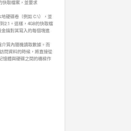
he的快取檔案，並要求
本地硬碟卷（例如 C:\），並
2:1。這樣，4GB的快取檔
階段金鑰對其寫入的每個塊進
閃盤介質內隨機讀取數據。而
有序訪問資料的時候，將直接從
當記憶體與硬碟之間的橋樑作