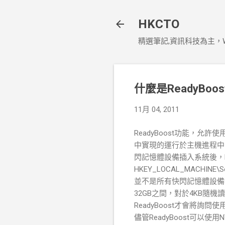
HKCTO
精選筆記,資訊科技為主，Window
什麼是ReadyBoos
11月 04, 2011
ReadyBoost功能，允許使用
中實現的運行於主機進程中的服務和
閃記憶體設備插入系統後，R
HKEY_LOCAL_MACHINE\Sof
並不是所有快閃記憶體設備都
32GB之間，對於4KB隨機讀
ReadyBoost才會將
儘管ReadyBoost可以