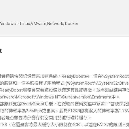
跳到主要內容
s，Linux,VMware,Network, Docker
t
者通過快閃記憶體來加速系統。ReadyBoost由一個在%SystemRoot%\Sys
一個卷篩檢程式驅動程式 (%SystemRoot%\System32\Drivers
eadyBoost服務會查看該設備以確定其性能特徵，並將測試結果存
tware\Microsoft\Windows NT\Currentversion\Emdmgmt中。
能夠支援ReadyBoost功能，在微軟的技術文檔中寫道：“當快閃記
取的傳輸率為2.5MBps或更高、對於512KB隨機寫入的傳輸率為1.75
詢問使用者是否想要將部分存儲空間用於進行磁片緩存。
使用NTFS，它還是會將最大緩存大小限制在4GB，以適應FAT32的限制