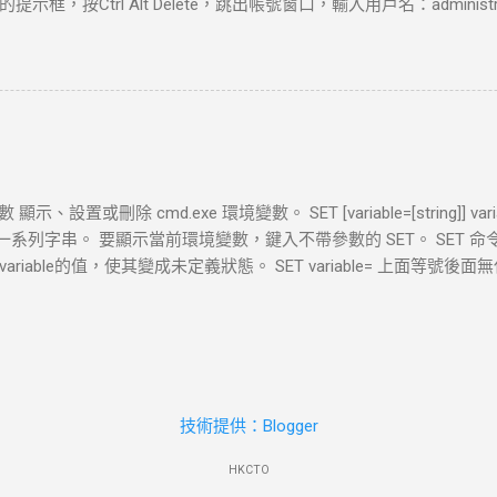
框，按Ctrl Alt Delete，跳出帳號窗口，輸入用戶名：administ
路的其他機器。 例如：你可以使用HTTP來瀏覽Web站台，使用FTP來傳
有密碼，那麼可以這樣： 在win7系統啟動時按F8 選“帶命令行的安全模式” 選“A
的設定值時， 外部網路上的電腦將無法起始一個和Virtual ...
用戶：net user asd/add 升管理員：net localgroup administrato
--忘記密碼的用戶--刪除密嗎 除了上面這些情況，還有以下兩種常見的
系統。 這種情況解決起來比較簡單，首先在開始菜單​​中的搜索框中輸入
”mmc.EⅩE”，單擊確定進入控制台。依次打開”文件”-”添加/刪除
次單擊”添加”-”完成”，再單擊”確定”。展開控制台根節點中的本地用
碼”，這裡無須輸入原密碼。 二 、忘記密碼，無法登錄系統。 1找個P
示、設置或刪除 cmd.exe 環境變數。 SET [variable=[string]] v
 (1) 更改Magnify.EⅩE 和cmd.EⅩE 的所有者為：administrators (2) 
數的一系列字串。 要顯示當前環境變數，鍵入不帶參數的 SET。 SET
ators為完全控制 (3)改名Magnify.EⅩE 為Magnify.EⅩE1 改名cmd.EⅩ
iable的值，使其變成未定義狀態。 SET variable= 上面等號後
2)啟用放大鏡 (3)剩下的事就非常簡單了，輸入命令”net user”查看用戶名，
空，而是等於兩個引號，即"" 例子: 1. @echo off 2. set var=我是值 3. 
號使用net user administrator /active:yes ）最後關
=我是值 ,這就是BAT直接在批次處理中設置變數的方法! set 是命令 var
引用這個變就把var變數名用兩個%(百分號)擴起來,如%var% SE
後我們在來根據這個值來做相應操作,現在我就來說說SET的這種語法,
omptString] 例子: 1. @echo off 2. set /p var=請輸入變數的值: 3. ech
p 是命令語法 var是變數名 =號右邊的"請輸入變數的值: ",這個是提示語,
技術提供：Blogger
一行您輸入了 1 ~_~ 好了,先回顧到這,現在講SET其他功能 使用se
HKCTO
able=[string]] SET /P variable=[promptString] 這兩種語法外