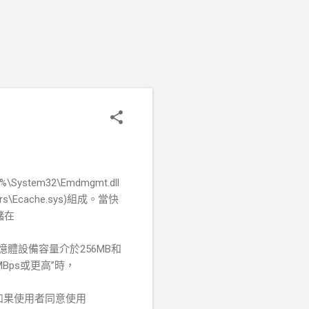
tem32\Emdmgmt.dll
\Ecache.sys)組成。當快
儲在
憶體設備容量介於256MB和
MBps或更高”時，
。如果使用者同意使用