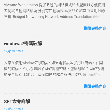
VMware Workstation 提了五種的網絡模式給虛擬機以方便使用
者測試各種網絡環境.分別有四種模式,本文只介紹其中常用到的
三種. Bridged Networking Network Address Translation (NAT)
Host Only Networking Bridged Networking 橋接模式 如果你的主
機在一個局域網中，這種方法是將你的VMware Workstation 接
閱讀完整內容
入網路的其中一種常用的方法。 虛擬機就像一個新增加的、與
主機有著同等地位的一台電腦 ，橋接模式可以享受所有可用的
windows7密碼破解
服務；包括檔案服務、列印服務等等.也就是說在此模式下,局域
12月 10, 2011
網中的電腦也能發現此電腦,并和虛擬機互聯. 如果你在新增虛擬
機的時候選擇了bridged networking或者是選擇了標準的設定流
大家在使用window7的時候，如果電腦設置了用戶密碼，在開
程，那麼預設的橋接模式網路會自動設定好。如果你的主機在
機的時候，不小心忘記了win7開機密碼，怎麼辦呢？ win7系統
一個以設定好的局域網中，那麼選擇用橋接模式的網路會是讓
的安全級別比XP高，這個問題的解決辦法和XP系統下面的解決
你的虛擬機連上網絡一種簡單的方式。如果你選擇了橋接模式
辦法也就是不一樣的。 最簡單的辦法就是：開機到歡迎界面
的網路連接的話，VMware Workstation 需要它自己一個獨立的
時，出現輸入用戶名密碼的提示框，按Ctrl Alt Delete，跳出帳
閱讀完整內容
網路連線；比如說在TCP/IP架構的網路底下，虛擬機需要一個
號窗口，輸入用戶名：administrator，回車即可。 如果這個
單獨的IP連線。 Network Address Translation (NAT) 網路地址
administrator帳號也有密碼，那麼可以這樣： 在win7系統啟動
轉換(Network Address Translation, NAT)連線會自動地建立起來
SET命令詳解
時按F8 選“帶命令行的安全模式” 選“Administrator”跳出
如果使用者在“New Virtual Machine Wizard”裡面選擇了“Use
12月 07, 2011
“Command Prompt”窗口 增加用戶：net user asd/add 升管理