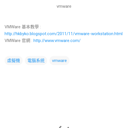
vmware
VMWare 基本教學 :
http://hkbyko.blogspot.com/2011/11/vmware-workstation.html
VMWare 官網 :
http://www.vmware.com/
虛擬機
電腦系統
vmware
留
言