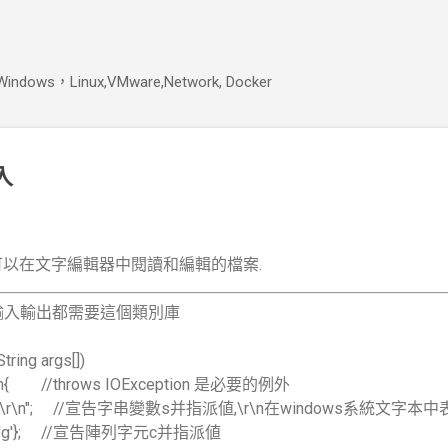
跳到主要內容
s，Linux,VMware,Network, Docker
入
是可以在文字編輯器中閱讀和編輯的檔案.
 //檔案的輸入輸出都需要這個類別庫
tring args[])
{ //throws IOException 是必要的例外
\r\n"; //宣告字串變數s并指派値,\r\n在windows系統文字本
','i','n','g'}; //宣告陣列字元c并指派値