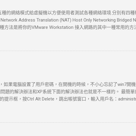
tion 提了五種的網絡模式給虛擬機以方便使用者測試各種網絡環境.分別有
 Network Address Translation (NAT) Host Only Networking Bri
法是將你的VMware Workstation 接入網路的其中一種常用
一台電腦 ，橋接模式可以享受所有可用的服務；包括檔案服務、列印
此電腦,并和虛擬機互聯. 如果你在新增虛擬機的時候選擇了bridged ne
的橋接模式網路會自動設定好。如果你的主機在一個以設定好的局
絡一種簡單的方式。如果你選擇了橋接模式的網路連接的話，VMware W
TCP/IP架構的網路底下，虛擬機需要一個單獨的IP連線。 Network Ad
 Address Translation, NAT)連線會自動地建立起來如果使用者在“New Vir
ddress translation”。 如果想要藉由"Host computer"的撥號網路
時候，如果電腦設置了用戶密碼，在開機的時候，不小心忘記了win7開機密
法讓你的Virtual Machine得到一個外部網路IP位址 ，NAT是讓你的Vi
個問題的解決辦法和XP系統下面的解決辦法也就是不一樣的。 最簡
orkstation 推薦的方式。 如果你選擇了NAT，VMware Worksta
框，按Ctrl Alt Delete，跳出帳號窗口，輸入用戶名：administ
路的其他機器。 例如：你可以使用HTTP來瀏覽Web站台，使用FTP來傳
有密碼，那麼可以這樣： 在win7系統啟動時按F8 選“帶命令行的安全模式” 選“A
的設定值時， 外部網路上的電腦將無法起始一個和Virtual ...
用戶：net user asd/add 升管理員：net localgroup administrato
--忘記密碼的用戶--刪除密嗎 除了上面這些情況，還有以下兩種常見的
系統。 這種情況解決起來比較簡單，首先在開始菜單​​中的搜索框中輸入
”mmc.EⅩE”，單擊確定進入控制台。依次打開”文件”-”添加/刪除