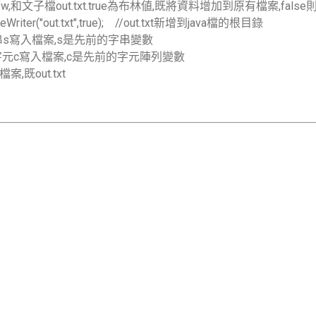
fw,和文子檔out.txt.true為布林値,既將資料增加到原有檔案,fals
eWriter("out.txt",true); //out.txt新增到java檔的根目錄
將字串s寫入檔案,s是先前的字串變數
/將字元c寫入檔案,c是先前的字元陣列變數
案,既out.txt