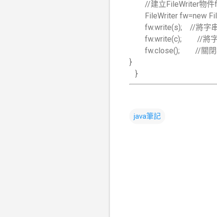
//建立FileWriter物件
FileWriter fw=new Fil
fw.write(s); //
fw.write(c); /
fw.close(); //關閉檔
}
}
java筆記
留
言