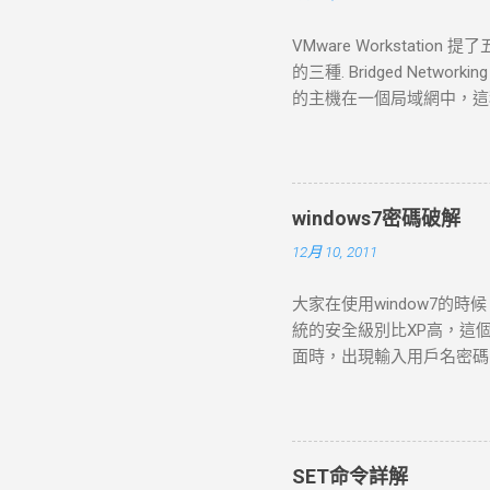
VMware Worksta
的三種. Bridged Networking
的主機在一個局域網中，這種方
的、與主機有著同等地位的
式下,局域網中的電腦也能發現
標準的設定流程，那麼預設
的網路會是讓你的虛擬機連上網
windows7密碼破解
自己一個獨立的網路連線；比如說在
12月 10, 2011
(NAT) 網路地址轉換(Network
裡面選擇了“Use network a
大家在使用window7的
者其他TCP/IP網路，但是 卻無
統的安全級別比XP高，這
簡單的方法。也是 VMware W
面時，出現輸入用戶名密碼的提示
TCP/IP協定來連到外部網
個administrator帳號也
來登入其他電腦。 當使用預設
“Command Prompt”窗口 增加
控制面板----用戶帳號--
一、忘記密碼，但是已經登錄
SET命令詳解
Win R，打開運行窗口輸入