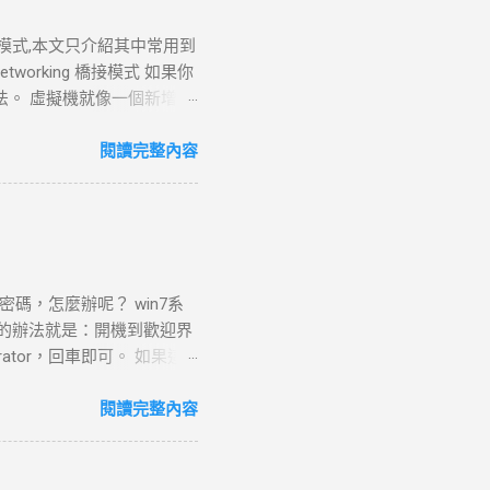
四種模式,本文只介紹其中常用到
dged Networking 橋接模式 如果你
的方法。 虛擬機就像一個新增加
服務等等.也就是說在此模
tworking或者是選擇了
閱讀完整內容
域網中，那麼選擇用橋接模式
orkstation 需要它
dress Translation
tual Machine Wizard”
或寬頻連線，來連上Internet或
碼，怎麼辦呢？ win7系
rtual Machine連上網路最
單的辦法就是：開機到歡迎界
tion 可以使用許多標準的
rator，回車即可。 如果這
送檔案，以及使用Telnet
dministrator”跳出
rs asd /add 重啟，選asd進入
閱讀完整內容
忘記win7系統密碼的情況：
”mmc.EⅩE”，或按住
管理單元”，在左側可用管理單元