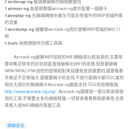
2.
airdecap-ng
解讀被破解的網絡數據包
3.
airmon-ng
為使用整個aircrack-ng套件配置一個網卡
4.
aireplay-ng
在無線網絡中產生可能在恢復中的WEP密鑰所需
的流量
5.
airodump-ng
捕獲被aircrack-ng用於破解WEP密鑰的802.11
幀
6.​​
tools
為微調提供分類工具箱
Aircrack-ng破解WEP加密的WIFI網絡是比較容易的,主要是
要收集足够多的封包就能直接破解出WIFI的密碼.但是要破解
WPA/WPA2-PSK加密的密碼相對來話運氣是很重要的,還要看看
字典足不足够強大.還需要網卡的支持,不是什麼網卡都可以,當然
現在大部份的無線網卡Aircrack-ng都能支持.可以到官網查詢,
http://www.aircrack-ng.org/
Aircrack-ng還算是一套比較容易使
用的工其,不需要太多的網絡智識,一班智商看看教程都會用.也是
黑客入侵WIFI網絡的首選工具.
網絡安全