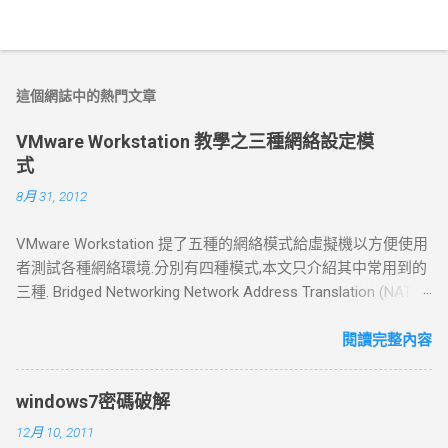
這個網誌中的熱門文章
VMware Workstation 教學之三種網絡設定模
式
8月 31, 2012
VMware Workstation 提了五種的網絡模式給虛擬機以方便使用
者測試各種網絡環境.分別有四種模式,本文只介紹其中常用到的
三種. Bridged Networking Network Address Translation (NAT)
Host Only Networking Bridged Networking 橋接模式 如果你的主
機在一個局域網中，這種方法是將你的VMware Workstation 接
閱讀完整內容
入網路的其中一種常用的方法。 虛擬機就像一個新增加的、與
主機有著同等地位的一台電腦 ，橋接模式可以享受所有可用的
windows7密碼破解
服務；包括檔案服務、列印服務等等.也就是說在此模式下,局域
12月 10, 2011
網中的電腦也能發現此電腦,并和虛擬機互聯. 如果你在新增虛擬