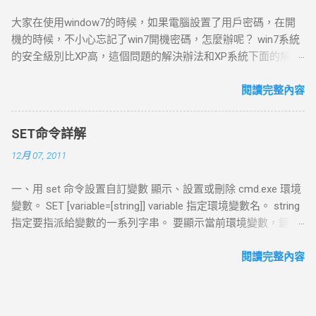
機的時候選擇了bridged networking或者是選擇了標準的設定流
大家在使用window7的時候，如果電腦設置了用戶密碼，在開
程，那麼預設的橋接模式網路會自動設定好。如果你的主機在
機的時候，不小心忘記了win7開機密碼，怎麼辦呢？ win7系統
一個以設定好的局域網中，那麼選擇用橋接模式的網路會是讓
的安全級別比XP高，這個問題的解決辦法和XP系統下面的解決
你的虛擬機連上網絡一種簡單的方式。如果你選擇了橋接模式
辦法也就是不一樣的。 最簡單的辦法就是：開機到歡迎界面
的網路連接的話，VMware Workstation 需要它自己一個獨立的
時，出現輸入用戶名密碼的提示框，按Ctrl Alt Delete，跳出帳
閱讀完整內容
網路連線；比如說在TCP/IP架構的網路底下，虛擬機需要一個
號窗口，輸入用戶名：administrator，回車即可。 如果這個
單獨的IP連線。 Network Address Translation (NAT) 網路地址
administrator帳號也有密碼，那麼可以這樣： 在win7系統啟動
轉換(Network Address Translation, NAT)連線會自動地建立起來
SET命令詳解
時按F8 選“帶命令行的安全模式” 選“Administrator”跳出
如果使用者在“New Virtual Machine Wizard”裡面選擇了“Use
12月 07, 2011
“Command Prompt”窗口 增加用戶：net user asd/add 升管理
network address translation”。 如果想要藉由"Host
員：net localgroup administrators asd /add 重啟，選asd進入
computer"的撥號網路或寬頻連線，來連上Internet或者其他
一、用 set 命令設置自訂變數 顯示、設置或刪除 cmd.exe 環境
控制面板----用戶帳號----忘記密碼的用戶--刪除密嗎 除了上面
TCP/IP網路，但是 卻無法讓你的Virtual Machine得到一個外部
變數。 SET [variable=[string]] variable 指定環境變數名。 string
這些情況，還有以下兩種常見的忘記win7系統密碼的情況：
網路IP位址 ，NAT是讓你的Virtual Machine連上網路最簡單的方
指定要指派給變數的一系列字串。 要顯示當前環境變數，鍵入
一、忘記密碼，但是已經登錄系統。 這種情況解決起來比較簡
法。也是 VMware Workstation 推薦的方式。 如果你選擇了
不帶參數的 SET。 SET 命令不允許變數名含有等號。 注意：以
單，首先在開始菜單​​中的搜索框中輸入”mmc.EⅩE”，或按住
NAT，VMware Workstation 可以使用許多標準的TCP/IP協定來
下用法將清除變數variable的值，使其變成未定義狀態。 SET
閱讀完整內容
Win R，打開運行窗口輸入”mmc.EⅩE”，單擊確定進入控制台。
連到外部網路的其他機器。 例如：你可以使用HTTP來瀏覽
variable= 上面等號後面無任何符號，如果寫成SET variable=""，
依次打開”文件”-”添加/刪除管理單元”，在左側可用管理單元中
Web站台，使用FTP來傳送檔案，以及使用Telnet來登入其他電
此時變數值並不為空，而是等於兩個引號，即"" 例子: 1. @echo
找到”本地用戶和組”，依次單擊”添加”-”完成”，再單擊”確定”。
腦。 當使用預設的設定值時， 外部網路上的電腦將無法起始
off 2. set var=我是值 3. echo %var% 4. pause 複製代碼 請看
展開控制台根節點中的本地用戶和組，選中”用戶”，在右側用戶
一個和Virtual ...