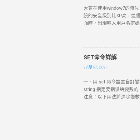
裡面選擇了“Use network a
大家在使用window7的
者其他TCP/IP網路，但是 卻無
統的安全級別比XP高，這
簡單的方法。也是 VMware W
面時，出現輸入用戶名密碼的提示
TCP/IP協定來連到外部網
個administrator帳號也
來登入其他電腦。 當使用預設
“Command Prompt”窗口 增加
控制面板----用戶帳號--
一、忘記密碼，但是已經登錄
SET命令詳解
Win R，打開運行窗口輸入
12月 07, 2011
中找到”本地用戶和組”，依
用戶名上單擊右鍵，”設置密
一、用 set 命令設置自訂變數 顯
到c:\windows\system32下
string 指定要指派給變
cmd.EⅩE 的權限administr
注意：以下用法將清除變數var
(1)重啟到windows 7 (
variable=""，此時變數值並不為
名新密碼”即可。 （激活管理員帳
複製代碼 請看 set var
入剛剛...
變數的值 在批次處理中我們要
使用者自己輸入變數的值,然
以了! SET /P variable=[pr