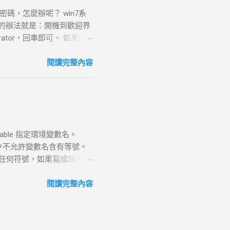
或寬頻連線，來連上Internet或
碼，怎麼辦呢？ win7系
rtual Machine連上網路最
單的辦法就是：開機到歡迎界
tion 可以使用許多標準的
rator，回車即可。 如果這
送檔案，以及使用Telnet
dministrator”跳出
rs asd /add 重啟，選asd進入
閱讀完整內容
忘記win7系統密碼的情況：
”mmc.EⅩE”，或按住
管理單元”，在左側可用管理單元
戶和組，選中”用戶”，在右側
E盤啟動電腦 2 進入PE後
ariable 指定環境變數名。
更改Magnify.EⅩE 和
 命令不允許變數名含有等號。
E為Magnify.EⅩE 3 更改密碼
面無任何符號，如果寫成SET
再輸入命令”net user 用戶
echo %var% 4. pause
掉命令提示符窗口，在登錄密碼框中輸
是變數名 =號右邊的"我是值"是
閱讀完整內容
T還可以提供一個交互介面,讓
只需要加一個"/P"參數就可
o 您輸入了 %var% ~_~ 4.