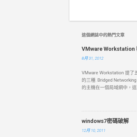
這個網誌中的熱門文章
VMware Worksta
8月 31, 2012
VMware Worksta
的三種. Bridged Networking
的主機在一個局域網中，這種方
的、與主機有著同等地位的
式下,局域網中的電腦也能發現
標準的設定流程，那麼預設
的網路會是讓你的虛擬機連上網
windows7密碼破解
自己一個獨立的網路連線；比如說在
12月 10, 2011
(NAT) 網路地址轉換(Network