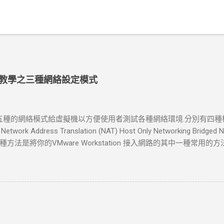
tion 教學之三種網絡設定模式
tion 提了五種的網絡模式給虛擬機以方便使用者測試各種網絡環境.分別有
 Network Address Translation (NAT) Host Only Networking Bri
法是將你的VMware Workstation 接入網路的其中一種常用
一台電腦 ，橋接模式可以享受所有可用的服務；包括檔案服務、列印
此電腦,并和虛擬機互聯. 如果你在新增虛擬機的時候選擇了bridged ne
的橋接模式網路會自動設定好。如果你的主機在一個以設定好的局
絡一種簡單的方式。如果你選擇了橋接模式的網路連接的話，VMware W
TCP/IP架構的網路底下，虛擬機需要一個單獨的IP連線。 Network Ad
 Address Translation, NAT)連線會自動地建立起來如果使用者在“New Vir