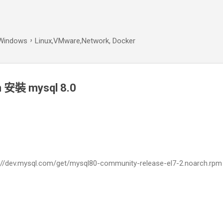
跳到主要內容
s，Linux,VMware,Network, Docker
 安裝 mysql 8.0
://dev.mysql.com/get/mysql80-community-release-el7-2.noarch.rpm