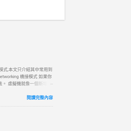
四種模式,本文只介紹其中常用到
dged Networking 橋接模式 如果你
的方法。 虛擬機就像一個新增加
服務等等.也就是說在此模
tworking或者是選擇了
閱讀完整內容
域網中，那麼選擇用橋接模式
orkstation 需要它
dress Translation
tual Machine Wizard”