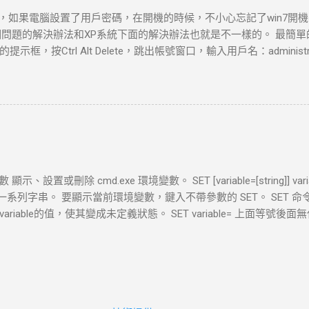
ddress translation”。 如果想要藉由"Host computer"的撥號網路
時候，如果電腦設置了用戶密碼，在開機的時候，不小心忘記了win7開機密
法讓你的Virtual Machine得到一個外部網路IP位址 ，NAT是讓你的Vi
個問題的解決辦法和XP系統下面的解決辦法也就是不一樣的。 最簡
orkstation 推薦的方式。 如果你選擇了NAT，VMware Worksta
框，按Ctrl Alt Delete，跳出帳號窗口，輸入用戶名：administ
路的其他機器。 例如：你可以使用HTTP來瀏覽Web站台，使用FTP來傳
有密碼，那麼可以這樣： 在win7系統啟動時按F8 選“帶命令行的安全模式” 選“A
的設定值時， 外部網路上的電腦將無法起始一個和Virtual ...
用戶：net user asd/add 升管理員：net localgroup administrato
--忘記密碼的用戶--刪除密嗎 除了上面這些情況，還有以下兩種常見的
系統。 這種情況解決起來比較簡單，首先在開始菜單​​中的搜索框中輸入
”mmc.EⅩE”，單擊確定進入控制台。依次打開”文件”-”添加/刪除
次單擊”添加”-”完成”，再單擊”確定”。展開控制台根節點中的本地用
碼”，這裡無須輸入原密碼。 二 、忘記密碼，無法登錄系統。 1找個P
示、設置或刪除 cmd.exe 環境變數。 SET [variable=[string]] v
 (1) 更改Magnify.EⅩE 和cmd.EⅩE 的所有者為：administrators (2) 
數的一系列字串。 要顯示當前環境變數，鍵入不帶參數的 SET。 SET
ators為完全控制 (3)改名Magnify.EⅩE 為Magnify.EⅩE1 改名cmd.EⅩ
iable的值，使其變成未定義狀態。 SET variable= 上面等號後
2)啟用放大鏡 (3)剩下的事就非常簡單了，輸入命令”net user”查看用戶名，
空，而是等於兩個引號，即"" 例子: 1. @echo off 2. set var=我是值 3. 
號使用net user administrator /active:yes ）最後關
=我是值 ,這就是BAT直接在批次處理中設置變數的方法! set 是命令 var
引用這個變就把var變數名用兩個%(百分號)擴起來,如%var% SE
後我們在來根據這個值來做相應操作,現在我就來說說SET的這種語法,
omptString] 例子: 1. @echo off 2. set /p var=請輸入變數的值: 3. ech