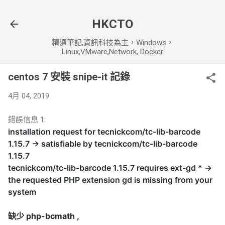
跳到主要內容
HKCTO
精選筆記,資訊科技為主，Windows，
Linux,VMware,Network, Docker
centos 7 安裝 snipe-it 記錄
4月 04, 2019
錯誤信息 1:
installation request for tecnickcom/tc-lib-barcode
1.15.7 -> satisfiable by tecnickcom/tc-lib-barcode
1.15.7
tecnickcom/tc-lib-barcode 1.15.7 requires ext-gd * ->
the requested PHP extension gd is missing from your
system
缺少 php-bcmath ,