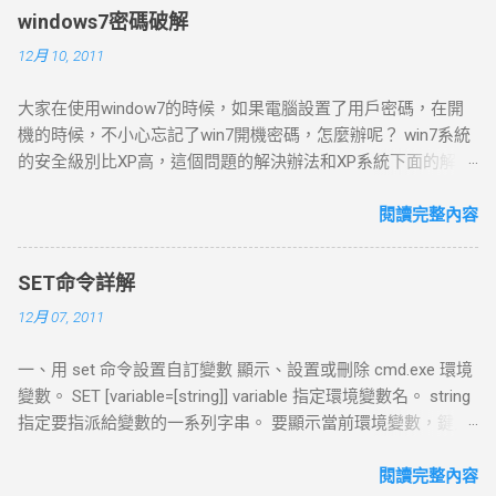
主機有著同等地位的一台電腦 ，橋接模式可以享受所有可用的
windows7密碼破解
服務；包括檔案服務、列印服務等等.也就是說在此模式下,局域
12月 10, 2011
網中的電腦也能發現此電腦,并和虛擬機互聯. 如果你在新增虛擬
機的時候選擇了bridged networking或者是選擇了標準的設定流
大家在使用window7的時候，如果電腦設置了用戶密碼，在開
程，那麼預設的橋接模式網路會自動設定好。如果你的主機在
機的時候，不小心忘記了win7開機密碼，怎麼辦呢？ win7系統
一個以設定好的局域網中，那麼選擇用橋接模式的網路會是讓
的安全級別比XP高，這個問題的解決辦法和XP系統下面的解決
你的虛擬機連上網絡一種簡單的方式。如果你選擇了橋接模式
辦法也就是不一樣的。 最簡單的辦法就是：開機到歡迎界面
的網路連接的話，VMware Workstation 需要它自己一個獨立的
時，出現輸入用戶名密碼的提示框，按Ctrl Alt Delete，跳出帳
閱讀完整內容
網路連線；比如說在TCP/IP架構的網路底下，虛擬機需要一個
號窗口，輸入用戶名：administrator，回車即可。 如果這個
單獨的IP連線。 Network Address Translation (NAT) 網路地址
administrator帳號也有密碼，那麼可以這樣： 在win7系統啟動
轉換(Network Address Translation, NAT)連線會自動地建立起來
SET命令詳解
時按F8 選“帶命令行的安全模式” 選“Administrator”跳出
如果使用者在“New Virtual Machine Wizard”裡面選擇了“Use
12月 07, 2011
“Command Prompt”窗口 增加用戶：net user asd/add 升管理
network address translation”。 如果想要藉由"Host
員：net localgroup administrators asd /add 重啟，選asd進入
computer"的撥號網路或寬頻連線，來連上Internet或者其他
一、用 set 命令設置自訂變數 顯示、設置或刪除 cmd.exe 環境
控制面板----用戶帳號----忘記密碼的用戶--刪除密嗎 除了上面
TCP/IP網路，但是 卻無法讓你的Virtual Machine得到一個外部
變數。 SET [variable=[string]] variable 指定環境變數名。 string
這些情況，還有以下兩種常見的忘記win7系統密碼的情況：
網路IP位址 ，NAT是讓你的Virtual Machine連上網路最簡單的方
指定要指派給變數的一系列字串。 要顯示當前環境變數，鍵入
一、忘記密碼，但是已經登錄系統。 這種情況解決起來比較簡
法。也是 VMware Workstation 推薦的方式。 如果你選擇了
不帶參數的 SET。 SET 命令不允許變數名含有等號。 注意：以
單，首先在開始菜單​​中的搜索框中輸入”mmc.EⅩE”，或按住
NAT，VMware Workstation 可以使用許多標準的TCP/IP協定來
下用法將清除變數variable的值，使其變成未定義狀態。 SET
閱讀完整內容
Win R，打開運行窗口輸入”mmc.EⅩE”，單擊確定進入控制台。
連到外部網路的其他機器。 例如：你可以使用HTTP來瀏覽