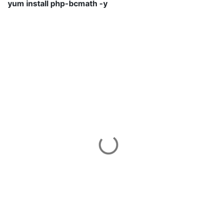
yum install php-bcmath -y
留
言