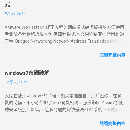
式
8月 31, 2012
VMware Workstation 提了五種的網絡模式給虛擬機以方便使用
者測試各種網絡環境.分別有四種模式,本文只介紹其中常用到的
三種. Bridged Networking Network Address Translation (NAT)
Host Only Networking Bridged Networking 橋接模式 如果你的主
機在一個局域網中，這種方法是將你的VMware Workstation 接
閱讀完整內容
入網路的其中一種常用的方法。 虛擬機就像一個新增加的、與
主機有著同等地位的一台電腦 ，橋接模式可以享受所有可用的
windows7密碼破解
服務；包括檔案服務、列印服務等等.也就是說在此模式下,局域
12月 10, 2011
網中的電腦也能發現此電腦,并和虛擬機互聯. 如果你在新增虛擬
機的時候選擇了bridged networking或者是選擇了標準的設定流
大家在使用window7的時候，如果電腦設置了用戶密碼，在開
程，那麼預設的橋接模式網路會自動設定好。如果你的主機在
機的時候，不小心忘記了win7開機密碼，怎麼辦呢？ win7系統
一個以設定好的局域網中，那麼選擇用橋接模式的網路會是讓
的安全級別比XP高，這個問題的解決辦法和XP系統下面的解決
你的虛擬機連上網絡一種簡單的方式。如果你選擇了橋接模式
辦法也就是不一樣的。 最簡單的辦法就是：開機到歡迎界面
的網路連接的話，VMware Workstation 需要它自己一個獨立的
時，出現輸入用戶名密碼的提示框，按Ctrl Alt Delete，跳出帳
閱讀完整內容
網路連線；比如說在TCP/IP架構的網路底下，虛擬機需要一個