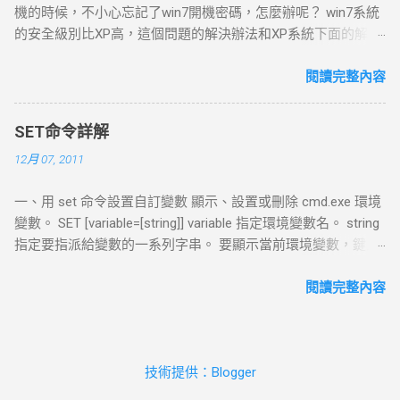
機的時候，不小心忘記了win7開機密碼，怎麼辦呢？ win7系統
一個以設定好的局域網中，那麼選擇用橋接模式的網路會是讓
的安全級別比XP高，這個問題的解決辦法和XP系統下面的解決
你的虛擬機連上網絡一種簡單的方式。如果你選擇了橋接模式
辦法也就是不一樣的。 最簡單的辦法就是：開機到歡迎界面
的網路連接的話，VMware Workstation 需要它自己一個獨立的
時，出現輸入用戶名密碼的提示框，按Ctrl Alt Delete，跳出帳
閱讀完整內容
網路連線；比如說在TCP/IP架構的網路底下，虛擬機需要一個
號窗口，輸入用戶名：administrator，回車即可。 如果這個
單獨的IP連線。 Network Address Translation (NAT) 網路地址
administrator帳號也有密碼，那麼可以這樣： 在win7系統啟動
轉換(Network Address Translation, NAT)連線會自動地建立起來
SET命令詳解
時按F8 選“帶命令行的安全模式” 選“Administrator”跳出
如果使用者在“New Virtual Machine Wizard”裡面選擇了“Use
12月 07, 2011
“Command Prompt”窗口 增加用戶：net user asd/add 升管理
network address translation”。 如果想要藉由"Host
員：net localgroup administrators asd /add 重啟，選asd進入
computer"的撥號網路或寬頻連線，來連上Internet或者其他
一、用 set 命令設置自訂變數 顯示、設置或刪除 cmd.exe 環境
控制面板----用戶帳號----忘記密碼的用戶--刪除密嗎 除了上面
TCP/IP網路，但是 卻無法讓你的Virtual Machine得到一個外部
變數。 SET [variable=[string]] variable 指定環境變數名。 string
這些情況，還有以下兩種常見的忘記win7系統密碼的情況：
網路IP位址 ，NAT是讓你的Virtual Machine連上網路最簡單的方
指定要指派給變數的一系列字串。 要顯示當前環境變數，鍵入
一、忘記密碼，但是已經登錄系統。 這種情況解決起來比較簡
法。也是 VMware Workstation 推薦的方式。 如果你選擇了
不帶參數的 SET。 SET 命令不允許變數名含有等號。 注意：以
單，首先在開始菜單​​中的搜索框中輸入”mmc.EⅩE”，或按住
NAT，VMware Workstation 可以使用許多標準的TCP/IP協定來
下用法將清除變數variable的值，使其變成未定義狀態。 SET
閱讀完整內容
Win R，打開運行窗口輸入”mmc.EⅩE”，單擊確定進入控制台。
連到外部網路的其他機器。 例如：你可以使用HTTP來瀏覽
variable= 上面等號後面無任何符號，如果寫成SET variable=""，
依次打開”文件”-”添加/刪除管理單元”，在左側可用管理單元中
Web站台，使用FTP來傳送檔案，以及使用Telnet來登入其他電
此時變數值並不為空，而是等於兩個引號，即"" 例子: 1. @echo
找到”本地用戶和組”，依次單擊”添加”-”完成”，再單擊”確定”。
腦。 當使用預設的設定值時， 外部網路上的電腦將無法起始
off 2. set var=我是值 3. echo %var% 4. pause 複製代碼 請看
展開控制台根節點中的本地用戶和組，選中”用戶”，在右側用戶
一個和Virtual ...
技術提供：Blogger
set var=我是值 ,這就是BAT直接在批次處理中設置變數的方法!
名上單擊右鍵，”設置密碼”，這裡無須輸入原密碼。 二 、忘記
set 是命令 var是變數名 =號右邊的"我是值"是變數的值 在批次
密碼，無法登錄系統。 1找個PE盤啟動電腦 2 進入PE後 到