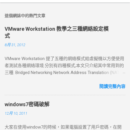
這個網誌中的熱門文章
VMware Workstation 教學之三種網絡設定模
式
8月 31, 2012
VMware Workstation 提了五種的網絡模式給虛擬機以方便使用
者測試各種網絡環境.分別有四種模式,本文只介紹其中常用到的
三種. Bridged Networking Network Address Translation (NAT)
Host Only Networking Bridged Networking 橋接模式 如果你的主
機在一個局域網中，這種方法是將你的VMware Workstation 接
閱讀完整內容
入網路的其中一種常用的方法。 虛擬機就像一個新增加的、與
主機有著同等地位的一台電腦 ，橋接模式可以享受所有可用的
windows7密碼破解
服務；包括檔案服務、列印服務等等.也就是說在此模式下,局域
12月 10, 2011
網中的電腦也能發現此電腦,并和虛擬機互聯. 如果你在新增虛擬
機的時候選擇了bridged networking或者是選擇了標準的設定流
大家在使用window7的時候，如果電腦設置了用戶密碼，在開
程，那麼預設的橋接模式網路會自動設定好。如果你的主機在