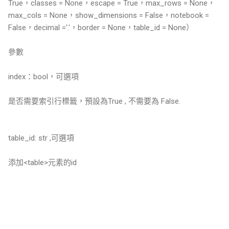
True，classes = None，escape = True，max_rows = None，
max_cols = None，show_dimensions = False，notebook =
False，decimal ='.'，border = None，table_id = None）
參數
index：bool，可選項
是否需要索引行標籤，預設為True , 不需要為 False.
table_id: str ,可選項
添加<table>元素的id
留