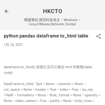
跳到主要內容
HKCTO
精選筆記,資訊科技為主，Windows，
Linux,VMware,Network, Docker
python pandas dataframe to_html table
1月 25, 2021
dataframe.to_html() 這個方法可以滙出 html 的表格(table
code)
DataFrame.to_html（buf = None，columns = None，
col_space = None，header = True，index = True，na_rep
='NaN'，formatters = None，float_format = None，sparsify =
None，index_names = True，justify = None，bold_rows =